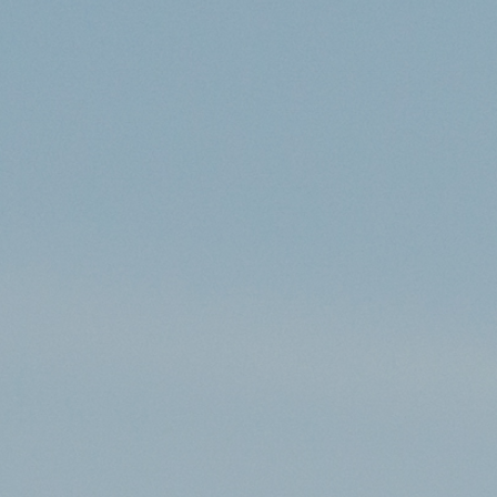
lire plus
ChatGPT conseille à des parents
d’aller à l’hôpital, ils apprennent
que leur fils de 6 ans a une tumeur
au cerveau
DÉC 20, 2025
lire plus