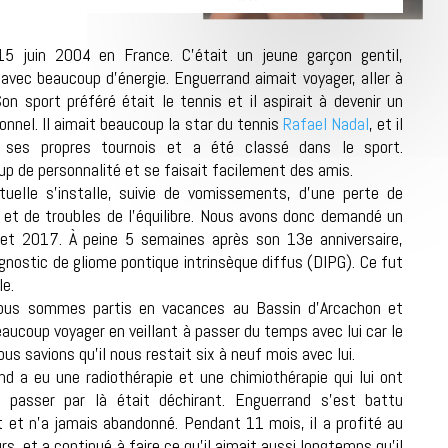
5 juin 2004 en France. C’était un jeune garçon gentil,
e avec beaucoup d’énergie. Enguerrand aimait voyager, aller à
Son sport préféré était le tennis et il aspirait à devenir un
onnel. Il aimait beaucoup la star du tennis
Rafael Nadal
, et il
ses propres tournois et a été classé dans le sport.
p de personnalité et se faisait facilement des amis.
tuelle s’installe, suivie de vomissements, d’une perte de
 et de troubles de l’équilibre. Nous avons donc demandé un
llet 2017. À peine 5 semaines après son 13e anniversaire,
gnostic de gliome pontique intrinsèque diffus (DIPG). Ce fut
le.
nous sommes partis en vacances au Bassin d’Arcachon et
aucoup voyager en veillant à passer du temps avec lui car le
s savions qu’il nous restait six à neuf mois avec lui.
nd a eu une radiothérapie et une chimiothérapie qui lui ont
r passer par là était déchirant. Enguerrand s’est battu
et n’a jamais abandonné. Pendant 11 mois, il a profité au
, et a continué à faire ce qu’il aimait aussi longtemps qu’il