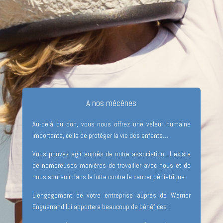
A nos mécènes
Au-delà du don, vous nous offrez une valeur humaine
importante, celle de protéger la vie des enfants…
Vous pouvez agir auprès de notre association. Il existe
de nombreuses manières de travailler avec nous et de
nous soutenir dans la lutte contre le cancer pédiatrique.
L’engagement de votre entreprise auprès de Warrior
Enguerrand lui apportera beaucoup de bénéfices :