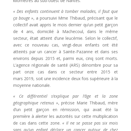
kilomètres au sud-ouest de Nantes.
« Des enfants continuent à tomber malades, il faut que
ça bouge »
, a poursuivi Mme Thibaud, précisant que le
collectif avait appris le mois dernier qu’un petit garçon
de 4 ans, domicilié à Machecoul, dans le même
secteur, était atteint d’une leucémie. Selon le collectif,
avec ce nouveau cas, vingt-deux enfants ont été
atteints par un cancer à Sainte-Pazanne et dans ses
environs depuis 2015 et, parmi eux, cinq sont morts.
L’agence régionale de santé (ARS) dénombre pour sa
part onze cas dans ce secteur entre 2015 et
mars 2019, soit une incidence deux fois supérieure à la
moyenne nationale.
« Ce différentiel s’explique par l’âge et la zone
géographique retenus »
, précise Marie Thibaud, mère
d’un petit garçon en rémission, qui avait été la
première à alerter les autorités sur cette multiplication
de cas dans cette zone.
« Il ne se passe pas six mois
sans qu’un enfant déclare un cancer autour de chez