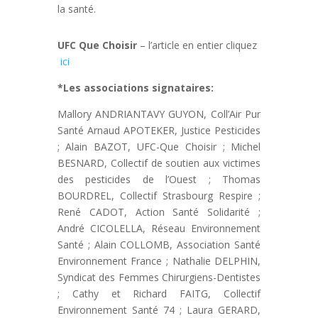
la santé.
UFC Que Choisir
– l’article en entier cliquez
ici
*Les associations signataires:
Mallory ANDRIANTAVY GUYON, Coll’Air Pur
Santé Arnaud APOTEKER, Justice Pesticides
; Alain BAZOT, UFC-Que Choisir ; Michel
BESNARD, Collectif de soutien aux victimes
des pesticides de l’Ouest ; Thomas
BOURDREL, Collectif Strasbourg Respire ;
René CADOT, Action Santé Solidarité ;
André CICOLELLA, Réseau Environnement
Santé ; Alain COLLOMB, Association Santé
Environnement France ; Nathalie DELPHIN,
Syndicat des Femmes Chirurgiens-Dentistes
; Cathy et Richard FAITG, Collectif
Environnement Santé 74 ; Laura GERARD,