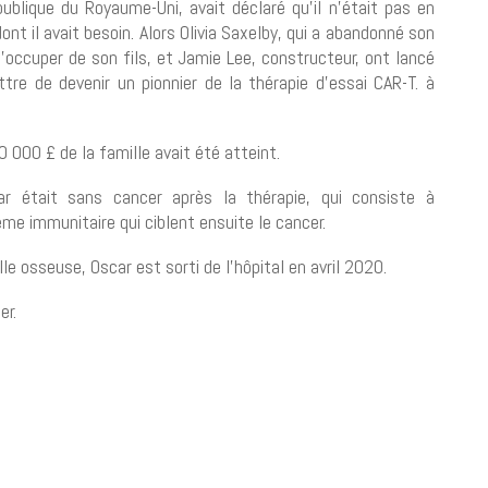
blique du Royaume-Uni, avait déclaré qu’il n’était pas en
nt il avait besoin. Alors Olivia Saxelby, qui a abandonné son
s’occuper de son fils, et Jamie Lee, constructeur, ont lancé
tre de devenir un pionnier de la thérapie d’essai CAR-T. à
0 000 £ de la famille avait été atteint.
car était sans cancer après la thérapie, qui consiste à
me immunitaire qui ciblent ensuite le cancer.
 osseuse, Oscar est sorti de l’hôpital en avril 2020.
er.